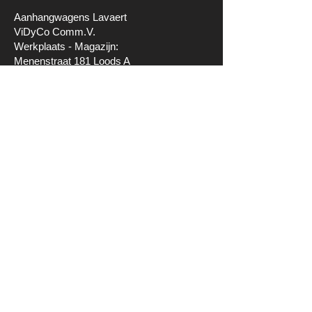
Aanhangwagens Lavaert
ViDyCo Comm.V.
Werkplaats - Magazijn:
Menenstraat 181 Loods A
8930 Lauwe
Facturatieadres:
Meester Ameyeplein 10
8930 Lauwe
BE
1016.191.004
+32471608561
info@aanhangwagens-lavaert.be
© 2023 Alle rechten voorbehouden